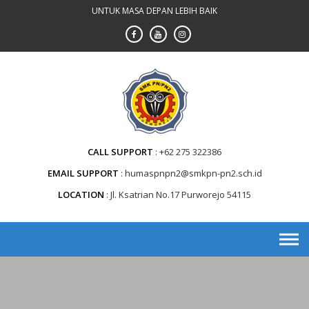
Skip
UNTUK MASA DEPAN LEBIH BAIK
to
content
CALL SUPPORT
+62 275 322386
EMAIL SUPPORT
humaspnpn2@smkpn-pn2.sch.id
LOCATION
Jl. Ksatrian No.17 Purworejo 54115