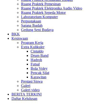
Ruang Praktek Pemesinan
Ruang Praktek Elektronika Audio Video
Ruang Praktek Sepeda Motor
Laboratorium Komputer
Perpustakaan
Sarana Ibadah
Gedung Seni Budaya
BKK
Kesiswaan
Program Kerja
Extra Kulikuler
Cintaldo
Drum Band
Hadroh
Futsal
Bola Voley
Pencak Silat
Karawitan
Prestasi Siswa
Galeri
Galeri video
BERITA TERKINI
Daftar Kelulusan