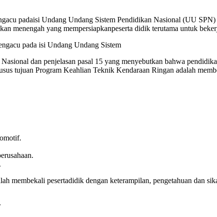
acu padaisi Undang Undang Sistem Pendidikan Nasional (UU SPN) pa
n menengah yang mempersiapkanpeserta didik terutama untuk bekerja
engacu pada isi Undang Undang Sistem
 Nasional dan penjelasan pasal 15 yang menyebutkan bahwa pendidi
 khusus tujuan Program Keahlian Teknik Kendaraan Ringan adalah membe
tomotif.
perusahaan.
.
ah membekali pesertadidik dengan keterampilan, pengetahuan dan sika
r