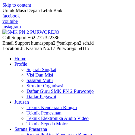
Skip to content
Untuk Masa Depan Lebih Baik
facebook
youtube
instagram
Call Support
+62 275 322386
Email Support
humaspnpn2@smkpn-pn2.sch.id
Location
Jl. Ksatrian No.17 Purworejo 54115
Home
Profile
Sejarah Singkat
Visi Dan Misi
Sasaran Mutu
Struktur Organisasi
Daftar Guru SMK PN 2 Purworejo
Daftar Pegawai
Jurusan
Teknik Kendaraan Ringan
Teknik Pemesinan
Teknik Elektronika Audio Video
Teknik Sepeda Motor
Sarana Prasarana
Ruang Praktek Kendaraan Ringan