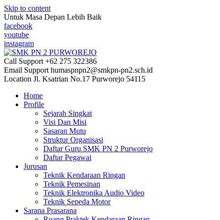
Skip to content
Untuk Masa Depan Lebih Baik
facebook
youtube
instagram
Call Support
+62 275 322386
Email Support
humaspnpn2@smkpn-pn2.sch.id
Location
Jl. Ksatrian No.17 Purworejo 54115
Home
Profile
Sejarah Singkat
Visi Dan Misi
Sasaran Mutu
Struktur Organisasi
Daftar Guru SMK PN 2 Purworejo
Daftar Pegawai
Jurusan
Teknik Kendaraan Ringan
Teknik Pemesinan
Teknik Elektronika Audio Video
Teknik Sepeda Motor
Sarana Prasarana
Ruang Praktek Kendaraan Ringan