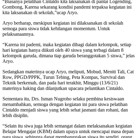
“Biasanya pelatihan Cintaldo kita laksanakan di pantai Logending,
Gombong, Karena sekarang kondisi pandemi terpaksa kegiatan ini
kita laksanakan di sekolah,”ucap Aryo.
Aryo berharap, meskipun kegiatan ini dilaksanakan di sekolah
semoga para siswa tidak kehilangan momentum. Untuk
pelaksanaannya.
“Karena ini pademi, maka kegiatan dibagi dalam kelompok, setiap
hari kegiatan hanya diikuti oleh 40 siswa yang terbagi dalam 8
kelompok garuda, dimana tiap garuda beranggotakan 5 siswa,” jelas
Aryo.
Sedangkan materinya ucap Aryo, meliputi, Mobud, Meniti Tali, Cat
Row, PPGD/PPPK, Turun Tebing, Peta Kompas, Survival dan
Teknik berkemah, dan pada hari terakhir, Minggu (13/6/21)
materinya haking dan dilanjutkan upacara pelantikan Cintaldo.
Sementara itu, Drs. Isman Nugroho selaku pembina kesiswaan
menambahkan, semoga dengan kegiatan ini para siswa pelatihan
Cintaldo menjadi siswa yang lebih sehat jasmani dan rohani, dan
lebih disiplin.
“Selain itu siwa juga lebih semangat dalam melaksanakan kegiatan
Belajar Mengajar (KBM) dalam upaya untuk mencapai masa depan
para siswa, sehingga dapat membanggakan siswa itu sendiri, orang