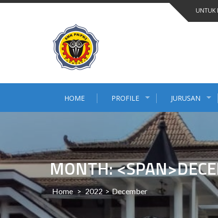
Skip
UNTUK 
to
content
HOME
PROFILE
JURUSAN
MONTH: <SPAN>DECE
Home
>
2022
>
December