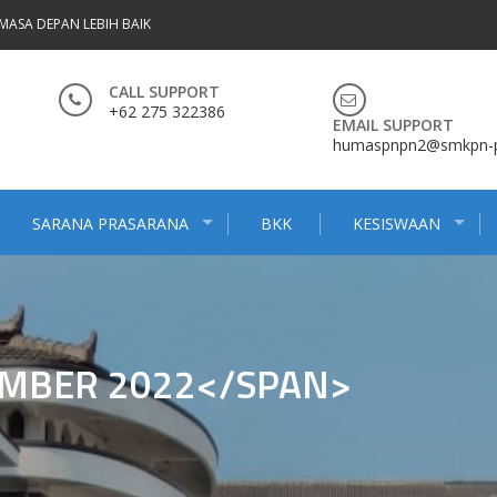
MASA DEPAN LEBIH BAIK
CALL SUPPORT
+62 275 322386
EMAIL SUPPORT
humaspnpn2@smkpn-pn
SARANA PRASARANA
BKK
KESISWAAN
MBER 2022</SPAN>