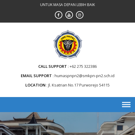
Skip
UNTUK MASA DEPAN LEBIH BAIK
to
content
CALL SUPPORT
+62 275 322386
EMAIL SUPPORT
humaspnpn2@smkpn-pn2.sch.id
LOCATION
Jl. Ksatrian No.17 Purworejo 54115