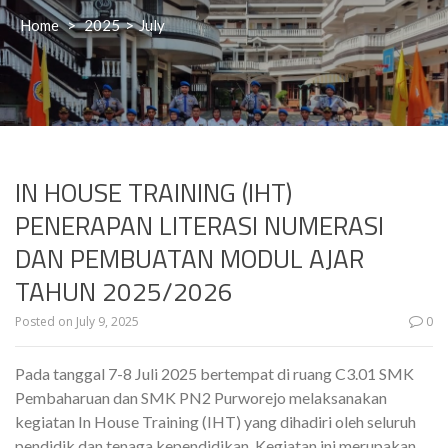
Home
>
2025
>
July
IN HOUSE TRAINING (IHT)
PENERAPAN LITERASI NUMERASI
DAN PEMBUATAN MODUL AJAR
TAHUN 2025/2026
Posted on
July 9, 2025
0
Pada tanggal 7-8 Juli 2025 bertempat di ruang C3.01 SMK
Pembaharuan dan SMK PN2 Purworejo melaksanakan
kegiatan In House Training (IHT) yang dihadiri oleh seluruh
pendidik dan tenaga kependidikan. Kegiatan ini merupakan