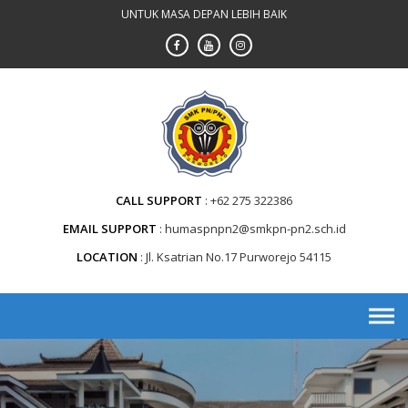
Skip
UNTUK MASA DEPAN LEBIH BAIK
to
content
CALL SUPPORT
+62 275 322386
EMAIL SUPPORT
humaspnpn2@smkpn-pn2.sch.id
LOCATION
Jl. Ksatrian No.17 Purworejo 54115