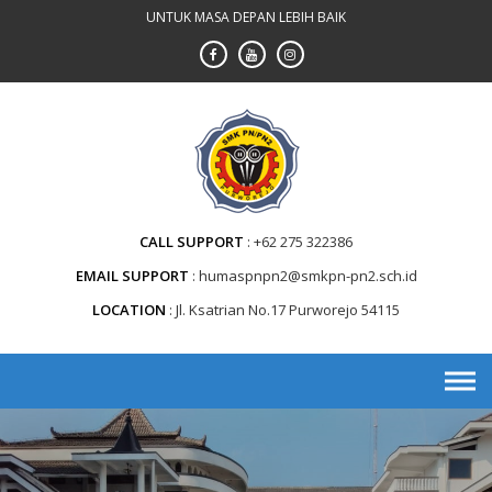
Skip
UNTUK MASA DEPAN LEBIH BAIK
to
content
CALL SUPPORT
+62 275 322386
EMAIL SUPPORT
humaspnpn2@smkpn-pn2.sch.id
LOCATION
Jl. Ksatrian No.17 Purworejo 54115