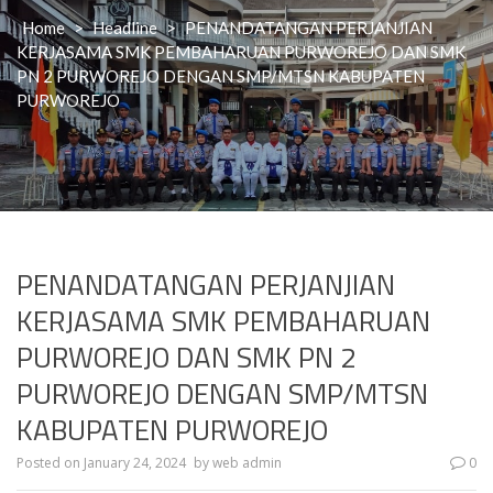
Home
>
Headline
>
PENANDATANGAN PERJANJIAN
KERJASAMA SMK PEMBAHARUAN PURWOREJO DAN SMK
PN 2 PURWOREJO DENGAN SMP/MTSN KABUPATEN
PURWOREJO
PENANDATANGAN PERJANJIAN
KERJASAMA SMK PEMBAHARUAN
PURWOREJO DAN SMK PN 2
PURWOREJO DENGAN SMP/MTSN
KABUPATEN PURWOREJO
Posted on
January 24, 2024
by
web admin
0