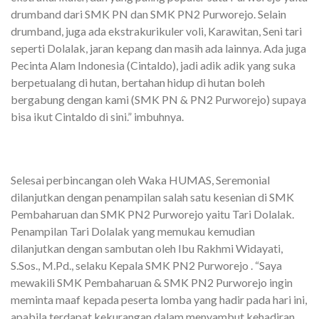
drumband dari SMK PN dan SMK PN2 Purworejo. Selain
drumband, juga ada ekstrakurikuler voli, Karawitan, Seni tari
seperti Dolalak, jaran kepang dan masih ada lainnya. Ada juga
Pecinta Alam Indonesia (Cintaldo), jadi adik adik yang suka
berpetualang di hutan, bertahan hidup di hutan boleh
bergabung dengan kami (SMK PN & PN2 Purworejo) supaya
bisa ikut Cintaldo di sini.” imbuhnya.
Selesai perbincangan oleh Waka HUMAS, Seremonial
dilanjutkan dengan penampilan salah satu kesenian di SMK
Pembaharuan dan SMK PN2 Purworejo yaitu Tari Dolalak.
Penampilan Tari Dolalak yang memukau kemudian
dilanjutkan dengan sambutan oleh Ibu Rakhmi Widayati,
S.Sos., M.Pd., selaku Kepala SMK PN2 Purworejo . “Saya
mewakili SMK Pembaharuan & SMK PN2 Purworejo ingin
meminta maaf kepada peserta lomba yang hadir pada hari ini,
apabila terdapat kekurangan dalam menyambut kehadiran,