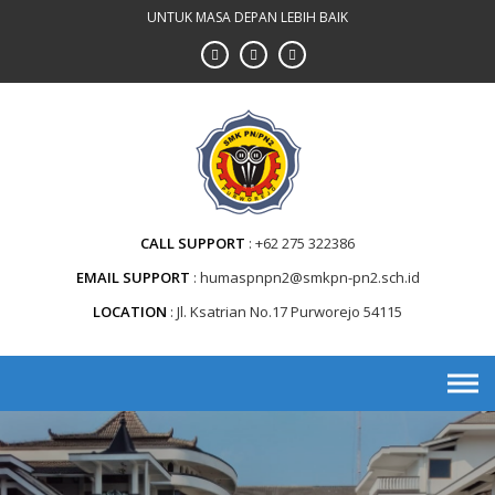
Skip
UNTUK MASA DEPAN LEBIH BAIK
to
content
CALL SUPPORT
+62 275 322386
EMAIL SUPPORT
humaspnpn2@smkpn-pn2.sch.id
LOCATION
Jl. Ksatrian No.17 Purworejo 54115