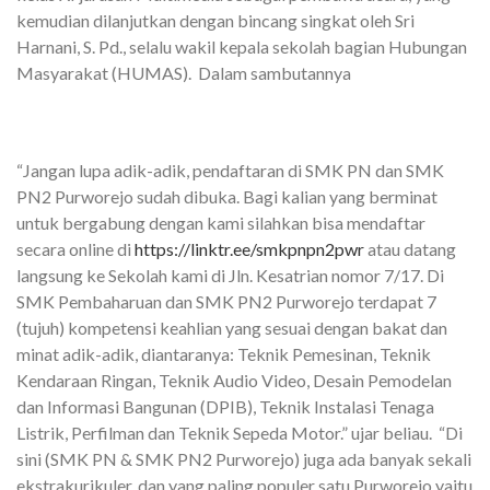
kemudian dilanjutkan dengan bincang singkat oleh Sri
Harnani, S. Pd., selalu wakil kepala sekolah bagian Hubungan
Masyarakat (HUMAS). Dalam sambutannya
“Jangan lupa adik-adik, pendaftaran di SMK PN dan SMK
PN2 Purworejo sudah dibuka. Bagi kalian yang berminat
untuk bergabung dengan kami silahkan bisa mendaftar
secara online di
https://linktr.ee/smkpnpn2pwr
atau datang
langsung ke Sekolah kami di Jln. Kesatrian nomor 7/17. Di
SMK Pembaharuan dan SMK PN2 Purworejo terdapat 7
(tujuh) kompetensi keahlian yang sesuai dengan bakat dan
minat adik-adik, diantaranya: Teknik Pemesinan, Teknik
Kendaraan Ringan, Teknik Audio Video, Desain Pemodelan
dan Informasi Bangunan (DPIB), Teknik Instalasi Tenaga
Listrik, Perfilman dan Teknik Sepeda Motor.” ujar beliau. “Di
sini (SMK PN & SMK PN2 Purworejo) juga ada banyak sekali
ekstrakurikuler, dan yang paling populer satu Purworejo yaitu