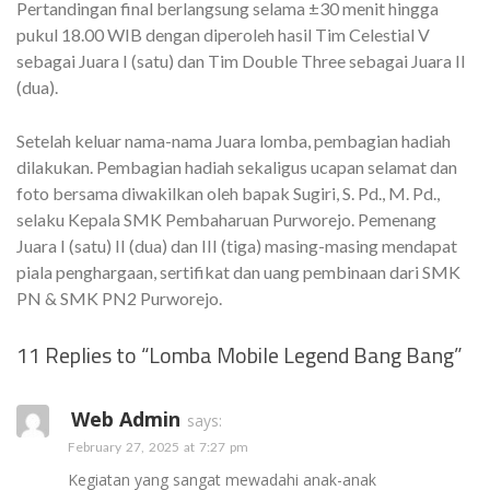
Pertandingan final berlangsung selama ±30 menit hingga
pukul 18.00 WIB dengan diperoleh hasil Tim Celestial V
sebagai Juara I (satu) dan Tim Double Three sebagai Juara II
(dua).
Setelah keluar nama-nama Juara lomba, pembagian hadiah
dilakukan. Pembagian hadiah sekaligus ucapan selamat dan
foto bersama diwakilkan oleh bapak Sugiri, S. Pd., M. Pd.,
selaku Kepala SMK Pembaharuan Purworejo. Pemenang
Juara I (satu) II (dua) dan III (tiga) masing-masing mendapat
piala penghargaan, sertifikat dan uang pembinaan dari SMK
PN & SMK PN2 Purworejo.
11 Replies to “Lomba Mobile Legend Bang Bang”
Web Admin
says:
February 27, 2025 at 7:27 pm
Kegiatan yang sangat mewadahi anak-anak